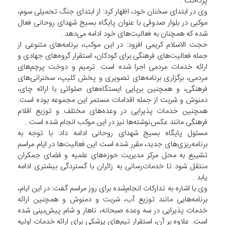
پرداخت .
وی در ابتدای سخنان خود، اظهار کرد: از ابتدای جنگ تحمیلی سوم،
موکبی در بلوار صدوقی با عنوان پایگاه بسیج شهدای روحانی فعال
شده که همچنان به فعالیت‌های خود ادامه می‌دهد .
حجت الاسلام کریمی افزود: در این موکب، برنامه‌های متنوعی از
جمله فعالیت‌های فرهنگی برای کودکان، استقرار گروه‌های جهادی و
ارائه خدمات مردمی اجرا شده است. ترمیم و دوخت پرچم‌های
مردمی، برگزاری برنامه‌های تصویری و پخش کلیپ، سخنرانی‌های
فرهنگی، و همچنین برپایی ایستگاه‌های صلواتی با ارائه چای،
دمنوش و شربت از جمله اقدامات مستمر این مجموعه بوده است.
همچنین خدمات پذیرایی در وعده‌های مختلف و توزیع اقلام
فرهنگی مانند عکس‌نوشته‌ها نیز در این موکب انجام شده است .
مسئول پایگاه بسیج شهدای روحانی ادامه داد: با توجه به
برنامه‌ریزی‌های جدید، مقرر شده است این فعالیت‌ها در ایام مراسم
تشییع به محل مرکز مدیریت حوزه‌های علمیه و فضای جمکران
منتقل شود تا خدمات‌رسانی به زائران با گستردگی بیشتری ادامه
یابد .
وی با اشاره به تدارکات انجام‌شده برای روز مراسم گفت: در این ایام،
برنامه‌هایی مانند توزیع آب، شربت و دمنوش و همچنین ارائه
خدمات پذیرایی در سه وعده صبحانه، ناهار و شام پیش‌بینی شده
است. علاوه بر آن، استقرار تیم‌های پزشکی برای ارائه خدمات اولیه