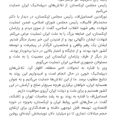
رئیس مجلس ازبکستان: از تلاش‌های دیپلماتیک ایران حمایت
می‌کنیم
نورالدین اسماعیل‌اف، رئیس مجلس ازبکستان، در دیدار با دکتر
محمدباقر قالیباف، رئیس مجلس شورای اسلامی، ضمن تسلیت
شهادت رهبر شهید انقلاب اسلامی، گفت: از سوی مردم و پارلمان
ازبکستان، این ضایعه بزرگ را به ملت ایران تسلیت عرض می‌کنم.
شهادت ایشان ناگهانی بود و از شنیدن این خبر بسیار متأثر شدیم.
ایشان یک رهبر واقعی و شخصیتی اثرگذار در پیشرفت و توسعه
کشور خود بودند و از جایگاه و اعتبار بالایی در دنیا برخوردار بودند.
بار دیگر از طرف پارلمان ازبکستان این مصیبت را به ملت و
مسئولان جمهوری اسلامی ایران تسلیت می‌گویم.
وی با اشاره به تحولات اخیر منطقه، اظهار کرد: تلاش‌های
دیپلماتیک خوبی در حال انجام است و امیدواریم این روند به
نتایج مطلوب برسد. ما از این تلاش‌ها حمایت می‌کنیم و به عنوان
همسایه ایران، خواهان برقراری هرچه سریع‌تر صلح و آرامش در این
کشور هستیم و برای ملت و دولت ایران آرزوی موفقیت داریم.
اسماعیل‌اف با اشاره به روند رو به رشد مناسبات تهران و تاشکند،
گفت: در سال‌های اخیر روابط ایران و ازبکستان، به‌ویژه در حوزه
اقتصادی، توسعه قابل توجهی داشته و هدف‌گذاری برای ارتقای
حجم مبادلات تجاری تا دو میلیارد دلار، نویدبخش آینده‌ای روشن