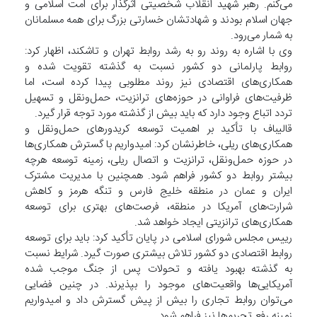
می‌کنم. رهبر شهید انقلاب شخصیتی اثرگذار برای امت اسلامی و
جهان اسلام بودند و شهادتشان خسارتی بزرگ برای همه مسلمانان
به شمار می‌رود.
وی با اشاره به روند رو به رشد روابط تهران و تاشکند، اظهار کرد:
روابط پارلمانی دو کشور نسبت به گذشته تقویت شده و
همکاری‌های اقتصادی نیز روند مطلوبی پیدا کرده است، اما
ظرفیت‌های فراوانی در حوزه‌های ترانزیت، حمل‌ونقل و تسهیل
تردد اتباع وجود دارد که باید بیش از گذشته مورد توجه قرار گیرد.
قالیباف با تأکید بر اهمیت توسعه کریدورهای حمل‌ونقل و
همکاری‌های ریلی، خاطرنشان کرد: امیدواریم با گسترش همکاری‌ها
در حوزه حمل‌ونقل، ترانزیت و اتصال ریلی، زمینه توسعه هرچه
بیشتر روابط دو کشور فراهم شود. همچنین با مدیریت مشترک
ایران و عمان در منطقه خلیج فارس و تنگه هرمز و کاهش
شرارت‌های آمریکا در منطقه، فرصت‌های بهتری برای توسعه
همکاری‌های ترانزیتی ایجاد خواهد شد.
رییس مجلس شورای اسلامی در پایان تأکید کرد: باید برای توسعه
روابط اقتصادی دو کشور تلاش بیشتری صورت گیرد. شرایط نسبت
به گذشته بهبود یافته و تحولات پس از جنگ موجب شده
آمریکایی‌ها واقعیت‌های موجود را بپذیرند. در چنین فضایی
می‌توان روابط تجاری را بیش از پیش گسترش داد و امیدواریم
زمینه رفع تحریم‌ها نیز فراهم شود.