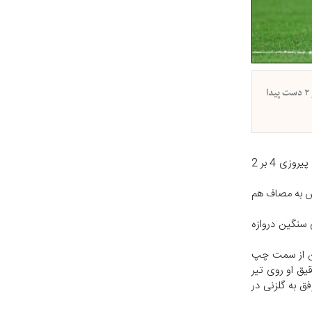
عصر قم - آخرین خبر /دیدار مصر و استرالیا در مرحله یک شانزدهم نهایی جام جهانی با نتیجه ۱ - ۱ به پایان رسید که در نهایت فراعنه در ضربات پنالتی به پیروزی ۴ بر ۲ دست پیدا
عصر قم - آخرین خبر /دیدار مصر و استرالیا در مرحله یک شانزدهم نهایی جام جهانی با نتیجه 1 - 1 به پایان رسید که در نهایت فراعنه در ضربات پنالتی به پیروزی 4 بر 2
زشگاه «ای‌تی‌اندتی» دالاس به مصاف هم
خلق کرد. در دقیقه 9، کریستین ولپاتو با شوتی سنگین دروازه
یستگاهی این بازیکن از سمت چپ
یق او روی تیر
 این گل، دویست‌وپنجاهمین گل جام جهانی 2026 بود و مصری‌ها نیز پس از 94 سال موفق به گلزنی در