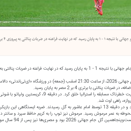
تیم‌های ملی فوتبال استرالیا و مصر در ادامه مرحله یک‌شانزدهم نهایی جام جهانی 2026، از ساعت 21:30 امشب (جمعه) در ور
تی با برتری 4 بر 2 مصر به پایان رسید.
مطابق انتظار، مصری‌ها بازی را تهاجمی‌تر آغاز کردند، اما نخستین موقعیت خطرناک مسابقه را استرالیا 
وازه، راهی اوت شد.
پس از این موقعیت، مصری‌ها مالکیت توپ و میدان را در اختیار گرفتند و در دقیقه 13 توسط امام عاشور به گل رسیدند. ضربه ا
حوطه به عمر مرموش رسید. مرموش نیز توپ را به کریم حافظ سپرد و سانتر دق
دوم با ضربه سر امام عاشور به گل نخست مصر تبدیل شد.