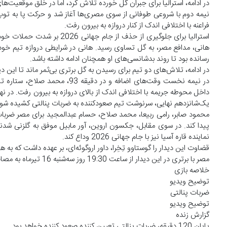
در ادامه، استرالیا برای جبران گل خورده تلاش کرد، اما در خلق موقعیت
فراعنه با اختلافی اندک از کنار دروازه به بیرون رفت.
هانی، مدافع مصر، به گل تساوی رسید. هانی در شرایطی دروازه تیم خود ر
رسانده بود تا روند بدشانسی‌های او همچنان ادامه داشته باشد.
در ادامه، تلاش‌های دو تیم برای رسیدن به گل برتری بی‌ثمر ماند تا این
در نیمه نخست وقت‌های اضافه و 
داخل محوطه جریمه با اختلافی اندک از بالای دروازه به بیرون رفت. در ن
یک‌شانزدهم نهایی، سرنوشت تیم صعودکننده به ضربات پنالتی کشیده شود
پیدا کند. در سوی مقابل، جکسون اروین، آور مابیل موفق به گلزنی شدند
نماینده قاره آسیا نیز با جام جهانی 2026 وداع کند.
قضاوت این دیدار را گوستاوو تِخِرا، داور اروگوئه‌ای، بر عهده داشت که به
مصر با برتری در این دیدار از ساعت 19:30 روز سه‌شنبه 16 تیرماه به مصاف برنده دیدار آرژانتین و کیپ‌ورد خواهد رفت.
خلاصه بازی
توضیح ویدیو
ضربات پنالتی
توضیح ویدیو
گزارش زنده
پایان 120 دقیقه، ضربات پنالتی تعیین کننده صعود کننده خواهد بود.