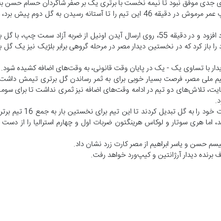
‌های جدی موفق نبود تا نیمه نخست با برتری یک بر صفر شاگردان حسام حسن به 
نیمه دوم با شروعی طوفانی از سوی مصری‌ها آغاز شد و حرکت پا به توپ عمر مرموش در دقیقه 46 این تیم را تا آستانه رسیدن 
استرالیا برای جلوگیری از حذف از جام جهانی 2026 بر شدت حملات خود افزود و در دقیقه 55، روی ارسال آیدن اونیل از ضربه آ
ا باز کرد که در نخستین دیدار مصر در مرحله گروهی برابر بلژیک نیز یک گل ب
 دیدار با تساوی یک - یک در پایان وقت قانونی، به وقت‌های اضافه کشیده شود.
در دقیقه 93، محمد صلاح، ستاره تیم ملی مصر، فرصت بسیار خوبی برای به ثمر رساندن گل برتری تیمش دا
هایت، تلاش‌های دو تیم در ادامه وقت‌های اضافه نیز ثمری نداشت تا برای سومی
.
محمود صابر، رامی ربیعا، محمد صلاح، حسام عبدالمجید برای
، اما هری سوتار و لوکاس هرینگتون ضربات اول و چهارم استرالیا را از دست د
 هیسم حسن و یاسر ابراهیم از مصر کارت زرد نشان داد.