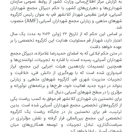
به گزارش مرکز اطلاع‌رسانی وزارت کشور از روابط عمومی سازمان
شهرداری‌ها و دهیاری‌های کشور، با حکم دبیرکل مجمع شهرداران
آسیایی، فرامرز عظیمی شهردار کلانشهر قم، به عنوان رئیس کارگروه
شهرهای مذهبی و زیارتی مجمع شهرداران آسیایی (AMF) منصوب
شد.
بر اساس این حکم که از تاریخ ۲۲ ژوئن ۲۰۲۶ به مدت یک سال
اعتبار دارد، شهردار قم مسئولیت هدایت این کارگروه تخصصی را بر
عهده خواهد داشت.
در متن حکم ابلاغی که به امضای حمیدرضا غلامزاده، دبیرکل مجمع
شهرداران آسیایی، رسیده است، با اشاره به تجربیات، توانمندی‌ها و
همچنین تصمیمات یازدهمین هیئت اجرایی این مجمع، ابراز
امیدواری شده است که با بهره‌گیری از دانش فنی، خلاقیت و
تجربیات مدیریت شهری قم، کارگروه شهرهای مذهبی و زیارتی
بتواند در دوره جدید فعالیت خود، طرح‌ها و برنامه‌های نوآورانه و
مؤثری را در سطح شهرهای آسیایی دنبال کند.
برای نخستین بار، شهرداری کلانشهر قم موفق به کسب ریاست یکی
از کارگروه‌های تخصصی مجمع شهرداران آسیایی شده است. بدین
ترتیب، قم برای نخستین بار در جایگاه ریاست یک کارگروه
تخصصی این مجمع بین‌المللی قرار گرفته و نقش مؤثرتری در
سیاست‌گذاری، تبادل تجربیات و توسعه همکاری‌های میان
شهرهای آسیایی ایفا خواهد کرد.