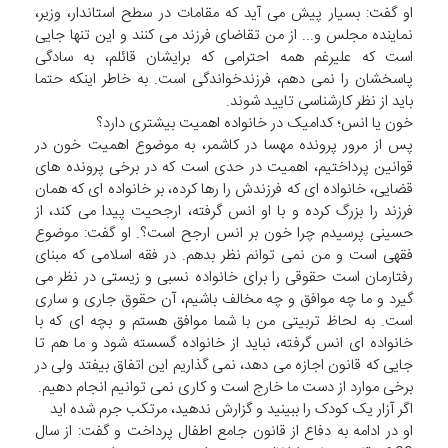
او گفت: بسیار پیش می آید که مقامات در سطح استاندار، وزیر،
نماینده مجلس و... از من تقاضای فرزند می کنند و این تنها جایی
است که علیرغم همه احترامی که برایشان قائلم، به سادگی
پاسخشان را نمی دهم، فرزندخواندگی است. به خاطر اینکه حتما
باید از نظر کارشناسی تایید شوند.
خون یا انس؛ کدامیک در خانواده اهمیت بیشتری دارد؟
پس از مرور پرونده مهسا در کاشمر، به موضوع اهمیت خون در
قوانین پرداختیم، اهمیت در حدی است که در برخی پرونده های
قضایی، خانواده ای که فرزندش را رها کرده، بر خانواده ای که همان
فرزند را بزرگ کرده و با او انس گرفته، ارجحیت پیدا می کند، از
حسینی پرسیدم چرا خون بر انس ارجح است؟. او گفت: موضوع
فقهی است و من نمی توانم نظر بدهم. در فقه اسلامی که مبنای
رفتارمان است حقوقی را برای خانواده نسبی و زیستی در نظر می
گیرد و ما چه موافق و چه مخالف باشیم، آن حقوق جاری و ساری
است. به لحاظ تربیتی من با شما موافق هستم و بچه ای که با
خانواده ای انس گرفته، نباید از خانواده گسسته شود و ما هم تا
جایی که قانون اجازه می دهد، نمی گذاریم این اتفاق بیفتد ولی در
برخی موارد از دست ما خارج است و کاری نمی توانیم انجام دهیم.
اگر آزار یک کودک را ببینید و گزارش ندهید، مرتکب جرم شده اید
او در ادامه به دفاع از قانون جامع اطفال پرداخت و گفت: از سال