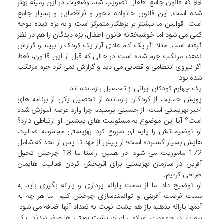
99 که قانون جامع اطفال تصویب شد، وضعیت در این زمینه بهتر
شده است. این قانون خانواده محور و فراقضایی و بسیار جامع
است. قوانین ما بیشتر بر بزهکار متمرکز است و به بزه دیده توجه
کمی می شود اما خوشبختانه قانون اطفال، بزه دیدگان را هم در نظر
گرفته است. مثلا اگر یک آدم عادی آزار یک کودک را ببیند و گزارش
ندهد، مرتکب جرم شده است در حالی که قبل از این قانون، فقط
اگر نیروی انتظامی و قضایی می دید و گزارش نمی کرد جرم مرتکب
شده بود.
یک چهارم کودکان ایرانی از تحصیل بازمانده اند
پویش حمایت از کودکان بازمانده از تحصیل یکی از برنامه های
اخیر بهزیستی است. از حسینی پرسیدم چرا وارد عرصه آموزش شده
است؟ آیا این موضوع به مسئولیت های پیشین او ارتباطی دارد؟
او توضیحاتش را پایه ای شروع کرد: بهزیستی مجموعه فعالیت
هایش بسیار گسترده است؛ از پیش از مهد تا پس از لحد که شامل
172 ماموریت می شود. در همین راستا ما 13 چرخش تحول
آفرین در سازمان بهزیستی برای اثربخش کردن فعالیت هایمان
طراحی کردیم.
او توضیح داد: ما از سمت یارانه پردازی و یارانه بگیری باید به
سمت فرصت آفرینی و توانمندسازی چرخش کنیم. ما هر چه به
آدمها یارانه بدهیم باز هم پشت نوبت به تعداد آنها اضافه می شود.
سه بار در جمهوری اسلامی ایران پشت نوبتی ها صفر شدند. یک