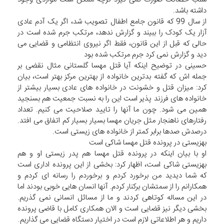
داشته باشد.
از سال 99 که قانون جامع اطفال تصویب شد، اگر یک آدم عادی
آزار یک کودک را ببیند و گزارش ندهد، مرتکب جرم شده است در
حالی که قبل از این قانون، فقط اگر نیروی انتظامی و قضایی می
دید و گزارش نمی کرد جرم مرتکب شده بود
حسینی در توضیح اینکه آیا قتل مهسا گلستانی مثال نقضی بر
جمله اش که گفته بدترین خانواده از بهترین مرکز بهتر است، بیان
کرد: میزان قتل و خشونت در خانواده های عادی بسیار بیشتر از
خانواده های فرزند پذیر است این را به نسبت جمعیت هم بسنجید
همین می شود. چون ما آنها را تایید صلاحیت می کنیم. تعداد
رفتارهای ناهنجار مثل جریان مهسا بسیار بسیار کم اتفاق می افتد.
درصدش صدها برابر کمتر از خانواده های زیستی است.
بهزیستی در پرونده قتل مهسا شاکی است
او با بیان اینکه در پرونده قتل مهسا هم پدر زیستی او و هم
بهزیستی شاکی است، اظهار کرد: بخشی از این پرونده اداری است
که شما دیدید من برخورد کردم و برخوردم را رسانه ای کردم و
همکارانم را از سمتشان برکنار کردم. آنها انسان هایی خوبی بودند اما
در این مساله کوتاهی کردند و ما از مسائل انسانی نمی گذریم.
بخشی دیگر نیز قضایی است و الان همکاری کامل با قاضی پرونده
داریم و هر اطلاعاتی لازم است در اختیار دستگاه قضایی می گذاریم.