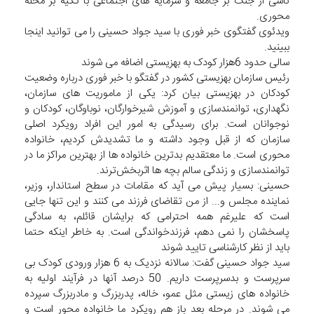
ناشی از جنگ بر جامعه و سرمایه های اجتماعی با تکیه بر محله
محوری.
ویدئوی گفتگوی خبر فوری با سید جواد حسینی را می توانید اینجا
ببینید.
سالی حدود 6هزار کودک به بهزیستی اضافه می شوند
رئیس سازمان بهزیستی کشور در گفتگو با خبر فوری درباره وضعیت
کودکان در بهزیستی بیان کرد: یکی از ماموریت های سازمان،
نگهداری، توانمندسازی و آموزش شیرخوارگان، نوباوگان، کودکان و
نوجوانان است. برای رسیدگی به امور این افراد رویکرد اصلی
سازمان که از قبل وجود داشته و ما تشدیدش کردیم، خانواده
محوری است. ما معتقدیم بدترین خانواده ها از بهترین مراکز ما در
توانمندسازی و زندگی سالم بچه ها اثربخش‌ترند.
حسینی: بسیار پیش می آید که مقامات در سطح استاندار، وزیر،
نماینده مجلس و... از من تقاضای فرزند می کنند و این تنها جایی
است که علیرغم همه احترامی که برایشان قائلم، به سادگی
پاسخشان را نمی دهم، فرزندخواندگی است. به خاطر اینکه حتما
باید از نظر کارشناسی تایید شوند
سید جواد حسینی گفت: سالانه نزدیک به 6 هزار ورودی کودک بی
سرپرست و بدسرپرست داریم. 50 درصد آنها در فرآیند اولیه به
خانواده های زیستی مثل عمو، خاله، پدربزرگ و مادربزرگ سپرده
می شوند. در مرحله بعد باز هم رویکرد ما خانواده محور است و