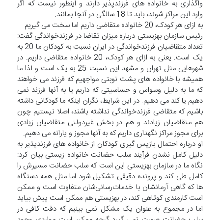
واگذاری به خانواده های فرزندپذیر دارند و اینطور نیست که اگر
وارد این مراکز شوند، باید تا 18 سالگی در آنجا بمانند.
به ازای هر کودک، 20 خانواده متقاضی داریم اما سخت می گیریم
رئیس سازمان بهزیستی درباره میزان تقاضا در فرزندخواندگی گفت:
تعداد متقاضیان فرزندخواندگی در ایران نسبت به کودکان ما 20 به
یک است. یعنی به ازای هر کودک، 20 خانواده متقاضی داریم. در
شهرهایی مثل تهران و مشهد این نسبت 25 به یک است و لذا ما
همیشه با خانواده های پشت نوبتی مواجهیم که فرزند می خواهند
که ما به دلیل وسواس و حساسیتی که داریم یا به آنها فرزند نمی
دهیم یا کند می دهیم. در این شرایط، نگران اینکه ما کودکانی داشته
باشیم که متقاضی فرزندخواندگی نداشته باشند، اصلا نیستیم چون
هم متقاضیان زیادند و هم در بخش غیردولتی متقاضیان زیادی
برای مجوز مراکز نگهداری داریم که به آنها مجوز و یارانه می دهیم.
او درباره احتمال بازپس گیری کودکان از خانواده های فرزندپذیر به
دلیل کامل نشدن فرآیند سلب حضانت خانواده زیستی بیان کرد:
نگاه ما در سازمان بهزیستی این است که سلب حضانت مسیرش را
کامل طی کند و پرونده دقیقی تشکیل شود اما مثل همه دستگاه
ها که گاهی آرمانشان با خدمات‌رسانی‌شان متفاوت است و ممکن
است کارمندی کوتاهی کند، در بهزیستی هم ممکن است پیش بیاید
اما در مجموع به عنوان یک مشکل نمی بینیم که دقت کافی در
سلب حضانت صورت نمی گیرد گرچه ممکن است مواردی وجود