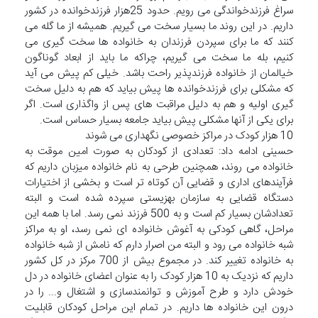
سراغ فرزندخواندگی می رویم. حدود 25هزار فرزندخوانده در کشور
داریم. در این روند ما بسیار سخت می گیریم. همیشه از ما گله می
کنند که ما برای سپردن فرزندان به خانواده ها سخت گیری می
کنیم، بله ما سخت می گیریم، چراکه ما باید از ابعاد گوناگون
خیالمان از خانواده فرزندپذیر راحت باشد. خیلی کم پیش می آید
که مشکلی برای فرزندخوانده ها پیش بیاید که هم به دلیل سخت
گیری اولیه و هم به دلیل مراقبت های پس از واگذاری است. اگر
برای یکی از آنها مشکلی پیش بیاید جامعه بسیار حساس است.
10 هزار کودک در مراکز خصوصی نگهداری می شوند
حسینی ادامه داد: تعدادی از کودکان به صورت امین موقت به
خانواده می روند، همچنین طرحی به نام خانواده میزبان داریم که
فرآیندهای اداری و قضایی آن کوتاه تر است و بخشی از اختیارات
دستگاه قضایی به سازمان بهزیستی سپرده شده است و البته
تعدادشان بسیار کم است و به 500 فرزند نمی رسد. اما با همه این
مراحل، گاهی کودکی به آغوش خانواده ای نمی رسد، او به مراکز
شبه خانواده می رود و البته من اصرار دارم که نامش از شبه خانواده
به خانواده تغییر کند. در مجموع بیش از 700 مرکز در کل کشور
داریم که نزدیک به 10 هزار کودک را به عنوان اعضای خانواده در دل
خودش دارد و طرح آموزش و توانمندسازی و اشتغال و... را در
درون این خانواده ها داریم. در تمام این مراحل کودکان قابلیت