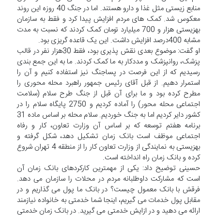
منابع زیستی مثل غذا و دارو هستند. اما در جنگ 40 روزه این روند
معکوس شد. کمک های مردم افزایش پیدا کرد و فقط به سازمان
بهزیستی هزار و 700 میلیارد تومان کمک کردند که نسبت به مدت
مشابه 400درصد افزایش داشت. این یک قاعده گریزی بود.
او گفت: موضوع بعدی نقش پذیری بود، فقط 30هزار نفر در قالب
پزشک، روانپزشک و مددکار به ما کمک کردند. ما به این جمع بندی
رسیدیم که از این فرصت در پساجنگ نیز استفاده کنیم و آن را
استمرار دهیم. از قبل آقای رئیس جمهور راهبرد محله محوری را
مطرح کرده بود و ما برای آن قبل از جنگ طرح سلام (سلامت
اجتماعی محله محور) را آماده کردیم و 2750 پایگاه سلام را در
کشور دایر کردیم اما به جنگ خوردیم. سلام محله بر اساس ماده 31
برنامه هفتم توسعه که بر اساس آن وزارت تعاون، کار و رفاه
اجتماعی موظف است بانک زمان تشکیل دهد، شکل گرفته و
بهزیستی به نمایندگی از وزارت تعاون کار را از منطقه 4 تهران شروع
کرده و بانک زمان راه انداخته است.
حسینی توضیح داد: یکی از مهمترین کارکردهای بانک زمان آن
است که مشارکت داوطلبانه مردم در محلات را سازمان می دهد.
فرقش با بانک معمول چیست؟ در بانک ما پول می گذاریم و در
مقابل پول خدمات می گیریم، اینجا شما خدمتی به خانواده نیازمند
ارائه می دهید و در ازایش خدمتی می گیرید. در بانک زمان خدمتی