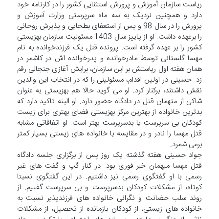
ریاست سازمان آموزش و پرورش استثنایی کشور را در کارنامه خود
دارد و همچنین نزدیک به سه ماه سرپرستی وزارت آموزش و
پرورش را در سال 98 و پس از استعفای بطحایی و پذیرش روحانی
را برعهده داشت. او از پاییز سال 1403 مسئولیت سازمان بهزیستی
کشور را بر عهده گرفته است. پرونده قتل یک فرزندخوانده به نام
مهسا گلستانی توسط مادرخوانده و پدرخوانده اش در کاشمر در
همان هفته اول ریاستش بر این سازمان، برایش آغازی جنجالی رقم
زد. حسینی در اولین اقدام، مسئولینی را که در انتخاب این والدین
نقش داشتند، برکنار کرد. او می گوید حالا هم بهزیستی به عنوان
شاکی از متهمان قتل در دادگاه حضور دارد. او البته تاکید دارد که
بدترین خانواده از بهترین مرکز بهزیستی فضای بهتری برای زیست
کودکان بی سرپرست یا بدسرپرست بهتر است. او اتفاقاتی مشابه
قتل مهسا را نادر و در مقایسه با خانواده های زیستی بسیار کمتر
برمی شمرد.
جواد حسینی هفته گذشته یک روز پس از برگزاری جلسه دادگاه
قتل مهسا میهمان خبر فوری بود. در کنار گپ و گفت های غیر
رسمی با او گفتگوی رسمی نیز داشتیم. در این گفتگوی نسبتا
کوتاه، از مشکلات کودکان بدسرپرست و بی سرپرست گفتیم. از
روند سلب حضانت و نگرانی خانواده های فرزندپذیر نسبت به
خانواده های زیستی، از کودکان بازمانده از تحصیل، از مشکلات