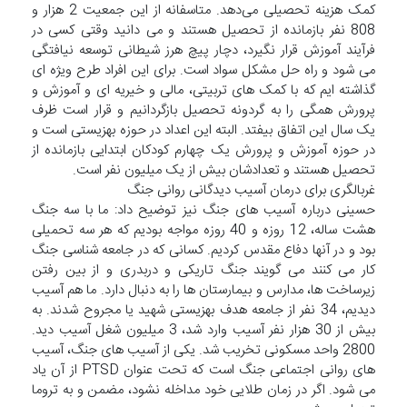
کمک هزینه تحصیلی می‌دهد. متاسفانه از این جمعیت 2 هزار و
808 نفر بازمانده از تحصیل هستند و می دانید وقتی کسی در
فرآیند آموزش قرار نگیرد، دچار پیچ هرز شیطانی توسعه نیافتگی
می شود و راه حل مشکل سواد است. برای این افراد طرح ویژه ای
گذاشته ایم که با کمک های تربیتی، مالی و خیریه ای و آموزش و
پرورش همگی را به گردونه تحصیل بازگردانیم و قرار است ظرف
یک سال این اتفاق بیفتد. البته این اعداد در حوزه بهزیستی است و
در حوزه آموزش و پرورش یک چهارم کودکان ابتدایی بازمانده از
تحصیل هستند و تعدادشان بیش از یک میلیون نفر است.
غربالگری برای درمان آسیب دیدگانی روانی جنگ
حسینی درباره آسیب های جنگ نیز توضیح داد: ما با سه جنگ
هشت ساله، 12 روزه و 40 روزه مواجه بودیم که هر سه تحمیلی
بود و در آنها دفاع مقدس کردیم. کسانی که در جامعه شناسی جنگ
کار می کنند می گویند جنگ تاریکی و دربدری و از بین رفتن
زیرساخت ها، مدارس و بیمارستان ها را به دنبال دارد. ما هم آسیب
دیدیم، 34 نفر از جامعه هدف بهزیستی شهید یا مجروح شدند. به
بیش از 30 هزار نفر آسیب وارد شد، 3 میلیون شغل آسیب دید.
2800 واحد مسکونی تخریب شد. یکی از آسیب های جنگ، آسیب
های روانی اجتماعی جنگ است که تحت عنوان PTSD از آن یاد
می شود. اگر در زمان طلایی خود مداخله نشود، مضمن و به تروما