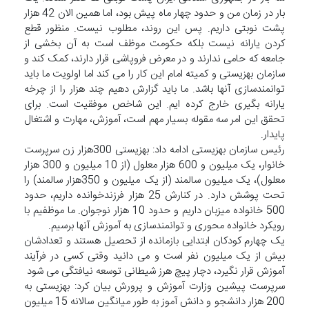
بار در زمان من و حدود چهار ماه پیش بود، اما همین الان 42 هزار
پشت نوبتی داریم. پس این روند، مطلوب نیست. منظور قطع
کردن یارانه نیست بلکه حکومت موظف است به آن بخشی از
جامعه که حامی ندارند و در معرض فروپاشی قرار دارند، کمک کند و
سازمان بهزیستی و کمیته امام این کار را می کند اما اولویت ما باید
توانمندسازی آنها باشد. ما باید گزارش دهیم چند هزار را از چرخه
یارانه بگیری خارج کرده ایم. این شاخص موفقیت است. برای
تحقق این امر سه مقوله بسیار مهم است، آموزش، مهارت و اشتغال
پایدار.
رئیس سازمان بهزیستی ادامه داد: بهزیستی 300هزار زن سرپرست
خانوار، یک میلیون و 600 هزار معلول (از 10 میلیون و 300 هزار
معلول)، یک میلیون سالمند (از یک میلیون و 350هزار سالمند) را
تحت پوشش دارد. در کنارش 25 هزار فرزندخوانده داریم، حدود
500 خانواده میزبان داریم و حدود 10 هزار نوجوان. ما موظفیم با
رویکرد خانواده محوری و توانمندسازی به آموزش آنها برسیم.
یک چهارم کودکان ابتدایی بازمانده از تحصیل هستند و تعدادشان
بیش از یک میلیون نفر است و می دانید وقتی کسی در فرآیند
آموزش قرار نگیرد، دچار پیچ هرز شیطانی توسعه نیافتگی می شود
سرپرست پیشین وزارت آموزش و پرورش بیان کرد: بهزیستی به
200 هزار دانشجو و دانش آموز به طور میانگین سالانه 15 میلیون