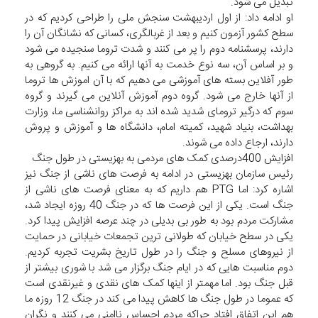
تبدیل می شود.
او ادامه داد: از اول اردیبهشت سنجش ملی را طراحی کردیم که در
سطح کشور آزمون کنیم و بعد از غربالگری، کسانی که نشانگان آن را
دارند، پرسشنامه دوم را پر می کنند و شدت تروما سنجیده می شود
و بر اساس آن، سه نوع خدمت به آنها ارائه می کنیم. به گروهی به
طور آفلاین بسته های آموزشی می دهیم که با آن اموزش ها تروما
از آنها خارج می شود. گروه دوم آموزش آنلاین می گیرند و گروه
سوم که درگیر ترومای شدید شده اند به مراکز روانشناسی ما، وزارت
بهداشت، بنیاد شهید، کمیته امام، دانشگاه ها و آموزش و پروش
دارند، ارجاع داده می شوند.
افزایش 400درصدی کمک های مردمی به بهزیستی در طول جنگ
رئیس سازمان بهزیستی در ادامه به فرصت های ناشی از جنگ نیز
اشاره کرد: اما PTG هم داریم که به معنای فرصت های ناشی از
جنگ است. یکی از این فرصت ها که در جنگ 40 روزه ایجاد شد،
مشارکت مردم بود به طور بی بدیلی در چند عرصه افزایش پیدا کرد.
یکی در سطح خیابان که طولانی ترین تجمعات خیابانی در حمایت
از نیروهای مسلح و جنگ را در طول تاریخ بشریت تجربه کردیم.
دوم مناسبت هایی که در ایام جنگ برگزار می شد با شوری بیشتر از
قبل جنگ بود. اما مهمتر از اینها کمک های نقدی و غیرنقدی است
که عموما در طول جنگ ها کاهش پیدا می کند در جنگ 12 روزه ما
هم این اتفاق افتاد چراکه مردم احساس ناامنی می کنند و نگران