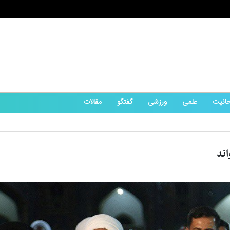
حانیت
علمی
ورزشی
گفتگو
مقالات
اند