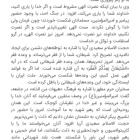
وی با بیان اینکه نصرت الهی مشروط است و اگر خدا را یاری کنید،
خداوند شما را یاری می‌کند، افزود: در جنگ احد، با وجود حضور
پیامبر و امیرالمؤمنین، مسلمانان شکست خوردند؛ چون فرمان ولی
خدا را گوش نکردند. سنت الهی تغییرناپذیر است و اگر نصرت
نکنیم، خداوند نیز نصرت نمی‌دهد. امروز نیز نصرت الهی، در گرو
استقامت و توکل بر خداست.
حجت الاسلام سعیدی آریا با اشاره به توطئه‌های دشمن برای ایجاد
ناامیدی، تصریح کرد: شیطان، شما را از فقر می‌ترساند و وعده فقر
می‌دهد. امروز تحریم‌ها، همان وعده فقر شیطانی است که در آیه
«الشَّیْطَانُ یَعِدُکُمُ الْفَقْرَ» به آن اشاره شده است. اما اگر به قواعد
الهی عمل کنیم، این وعده‌ها شکست می‌خورند. ملت ایران با
ایستادگی خود، این وعده‌های شیطانی را باطل کرده است.
سخنران حرم مطهر با اشاره به فرهنگ «هیهات من الذله» در جامعه،
گفت: امیرالمؤمنین(ع) در وصف متقین می‌فرمایند که آنان خدا را
بزرگ می‌بینند و غیر خدا در نظرشان کوچک است. این همان
روحیه‌ای است که رهبر شهید به ما آموخت. امروز با حضور در
تشییع پیکر ایشان، به دشمنان نشان دادیم که ذلت را نمی‌پذیریم.
حجت الاسلام سعیدی آریا افزود: آنان می‌خواستند ما را با
کاپیتولاسیون و خودتحقیری به ذلت بکشانند، اما امام خمینی و
رهبر شهید، این باور را شکستند. همت بلند شهیدانی مانند