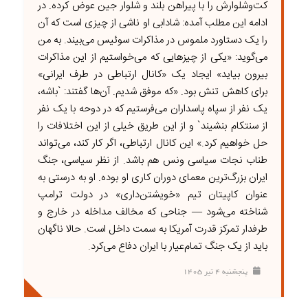
کت‌وشلوارش را با پیراهن بلند و شلوار جین عوض کرده. در
ادامه این مطلب آمده: شادابی او ناشی از چیزی است که آن
را یک دستاورد ملموس در مذاکرات سوئیس می‌بیند. به من
می‌گوید: «یکی از چیزهایی که می‌خواستیم از این مذاکرات
بیرون بیاید» ایجاد یک «کانال ارتباطی در طرف ایرانی»
برای کاهش تنش بود. «که موفق شدیم. آن‌ها گفتند: `باشه،
یک نفر از سپاه پاسداران می‌فرستیم که در دوحه با یک نفر
از سنتکام بنشیند` و از این طریق خیلی از این اختلافات را
حل خواهیم کرد.» این کانال ارتباطی، اگر کار کند، می‌تواند
طناب نجات سیاسی ونس هم باشد. از نظر سیاسی، جنگ
ایران بزرگ‌ترین معمای دوران کاری او بوده. او به درستی به
عنوان کاپیتان تیم «خویشتن‌داری» در دولت ترامپ
شناخته می‌شود — جناحی که مخالف مداخله در خارج و
طرفدار تمرکز قدرت آمریکا به سمت داخل است. حالا ناگهان
باید از یک جنگ تمام‌عیار با ایران دفاع می‌کرد.
پنجشنبه ۴ تير ۱۴۰۵