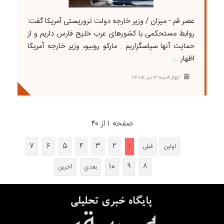
عصر قم - میزان / وزیر خارجه دولت تروریستی آمریکا گفت:
روابط مستحکمی با کشورهای عرب خلیج فارس داریم و از
حمایت آنها سپاسگزاریم . مارکو روبیو، وزیر خارجه آمریکا
اظهار ...
چهارشنبه ۳ تير ۱۴۰۵
صفحه ۱ از ۴۰
۷
۶
۵
۴
۳
۲
اولین
قبلی
۱
۱۰
۹
۸
بعدی
آخرین