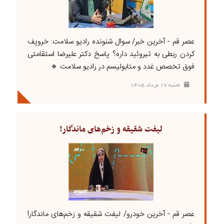
عصر قم - آخرین خبر/ سوال شنونده رادیو سلامت: خروپف
کردن ربطی به تیروئید داره؟ پاسخ دکتر علیرضا استقامتی
فوق تخصص غدد و متابولیسم در رادیو سلامت 🔹
شنبه ۱۷ مرداد ۱۴۰۵
لیفت شقیقه و زخم‌های ماندگار!
عصر قم - آخرین خودرو/ لیفت شقیقه و زخم‌های ماندگار!