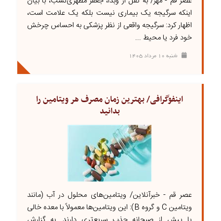
عصر قم - مهر/ به نقل از وبدا، جعفر مطهری‌نسب، با بیان
اینکه سرگیجه یک بیماری نیست بلکه یک علامت است،
اظهار کرد: سرگیجه واقعی از نظر پزشکی به احساس چرخش
خود فرد یا محیط ...
شنبه ۱۰ مرداد ۱۴۰۵
اینفوگرافی/ بهترین زمان مصرف هر ویتامین را
بدانید
عصر قم - خبرآنلاین/ ویتامین‌های محلول در آب (مانند
ویتامین C و گروه B): این ویتامین‌ها معمولاً با معده خالی
یا پیش از صبحانه جذب سریع‌تری دارند. به گزارش