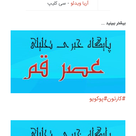
آریا ویدئو
- سی کلیپ
بیشتر ببینید ...
#کارتون#پوکویو