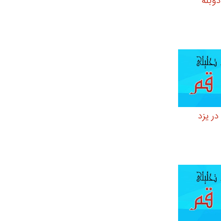
عبی)قسمت27 دوبله
در یزد