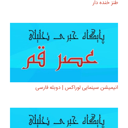
طنز خنده دار
انیمیشن سینمایی لوراکس | دوبله فارسی