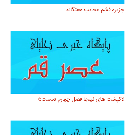
جزیره قشم عجایب هفتگانه
لاکپشت های نینجا فصل چهارم قسمت6