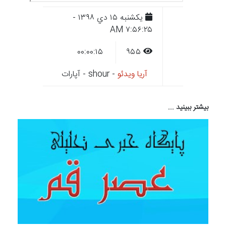
يکشنبه ۱۵ دي ۱۳۹۸ -
۷:۵۶:۲۵ AM
۰۰:۰۰:۱۵
۹۵۵
آریا ویدئو
- shour - آپارات
بیشتر ببینید ...