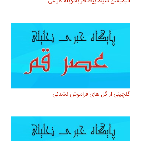
انیمیشن سینماییصحرابادوبله فارسی
گلچینی از گل های فراموش نشدنی