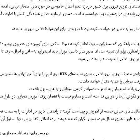
هایی پایه‌های دوازدهم و نهم، خواهشمند است دستور فرمایید ضمن هماهنگی کامل با ادارات 
 از وزارت نیرو در خواست کرده بود تا تمهیدی برای این شرایط قطعی برق بیاندیشد.
م کردند صرفا مسکنی برای آزمون‌های حضوری بود و ١٠ پایه تحصیلی که آزمون غیرحضوری دارند همچنان در بلاتکلیفی به سر می‌برند.
ری برای آن تعبیه شد، اما هنوز سایر دانس آموزان بابد امیدوارم به شانی و اقبال شوند تا ای
بر برق، قطعی اینترنت هم ایجاد می‌شود.
آنطور که هادیان معاون امور پستی، ارتباطی و فناوری اطلاعات رگولاتوری گفته است 
نت موبایل را هم به دنبال خواهد داشت.
‌توانند امیدوارم به اینترنت همراه و گوشی موبایل و وایفای منزل باشند.
 نگرانی آن‌ها را در پی نداشته است و معلوم نیست با نقصان روند آموزش مجازی در طول سا
یت‌های حیاتی جامعه از آموزش و بهداشت گرفته تا راندمان کاری در ادارات را به شدت تحت تا
 طور مجازی دنبال شود، بسیار نگران کننده خوهاد بود، اتفاقی که این بار تنها مسئول آن 
http://www.NewsSystem.ir/Fa/News/304832/دردس