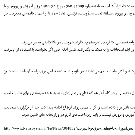
طبق مکاتبه مسعود صادقی خمامی مدیرکل نظارت بر توزیع شرکت توانیر به مدیران‌عامل شرکت‌های توزیع نیروی برق کشور درباره عدم اعمال خاموشی در حوزه‌های امتحان نهایی، آمده است: «احتراماً عطف به نامه شماره 360.34089 مورخ 1400.3.1 وزیر آموزش و پرورش و با
آموزش و پرورش منطقه تحت مسؤولیت، ترتیبی اتخاذ شود تا از اعمال خاموشی مدیریت بار
ن ایام امتحانات را به سلامت بگذرانند ضمن آنکه حتی اگر بخواهند با استفاده از اینترنت
با افزایش مصرف برق و بروز قطعی، باتری سایت‌های BTS برق لازم را برای آنتن اپراتور‌ها تامین می‌کند و اکثر سایت‌ها هم می‌توانند در بازه چند ساعته قطعی برق، پاسخگو باشند، اما شارژ
ل تحصیلی و در گام آخر هم که قطع و وصلی‌های متناوب؛ چه سرنوشتی برای نظام تعلیم و
ثیر قرار داده است و اگر با همین روند اوضاع ادامه پیدا کند جدا از برگزاری امتحانات
آموزش و پرورش نیست و باید زیرساخت‌های لازم در وزارتخانه های تامین شود.
رهای-امتحانات-مجازی-دانش‌آموزان-با-قطعی-برق-و-اینترنت