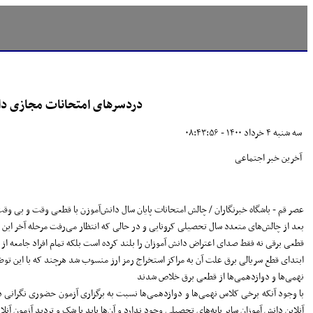
دردسرهای امتحانات مجازی دانش
سه شنبه ۴ خرداد ۱۴۰۰ - ۰۸:۴۳:۵۶
آخرین خبر اجتماعی
عصر قم - باشگاه خبرنگاران / چالش امتحانات پایان سال دانش‌آموزن با قطعی وقت و بی وق
بعد از چالش‌های متعدد سال تحصیلی کرونایی و در حالی که انتظار می‌رفت مرحله آخر این دو
قطعی برقی نه فقط صدای اعتراض دانش آموزان را بلند کرده است بلکه تمام افراد جامعه از
ابتدای قطع سریالی برق علت آن به مراکز استخراج رمز ارز منسوب شد هرچند که با این ت
نهمی‌ها و دوازدهمی‌ها از قطعی برق خلاص شدند
با وجود آنکه برخی کلاس نهمی‌ها و دوازدهمی‌ها نسبت به برگزاری آزمون حضوری نگرانی داش
آنلاین دانش آموزان سایر پایه‌های تحصیلی وجود ندارد و آن‌ها باید با شک و تردید آزمون آنلا